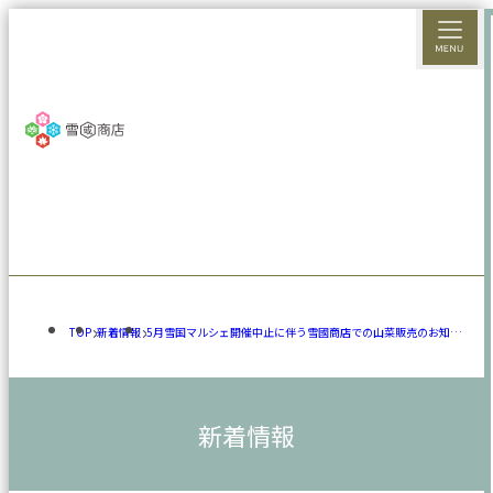
TOP
新着情報
5月雪国マルシェ開催中止に伴う雪國商店での山菜販売のお知ら
せ
新着情報