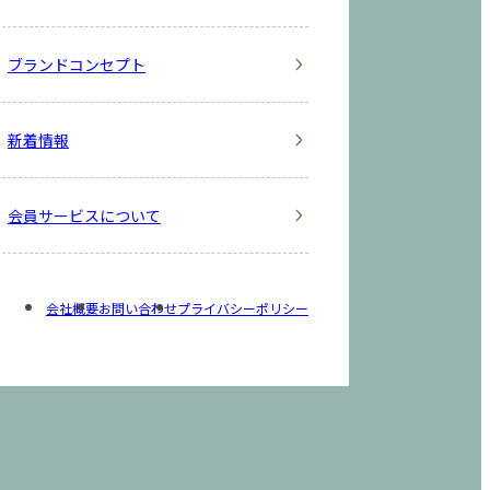
ブランドコンセプト
新着情報
会員サービスについて
会社概要
お問い合わせ
プライバシーポリシー