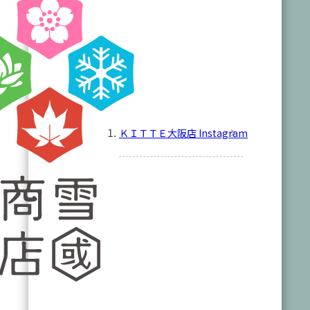
ＫＩＴＴＥ大阪店 Instagram