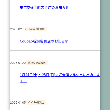
東京交通会館店 閉店のお知らせ
CoCoLo新潟店
2026.02.02
CoCoLo新潟店 閉店のお知らせ
東京交通会館店
2026.01.20
1月24日(土)～25日(日)交通会館マルシェに出店しま
す！
CoCoLo新潟店
2026.01.05