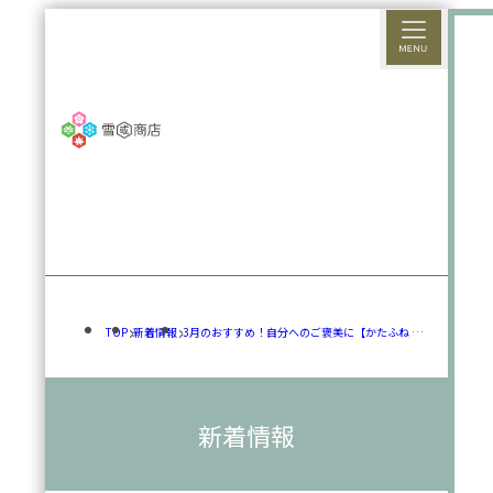
TOP
新着情報
3月のおすすめ！自分へのご褒美に【かたふね は
なじかん】
新着情報