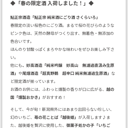
◆「春の限定酒 入荷しました！」◆
鮎正宗酒造「鮎正宗 純米酒にごり酒 さくらいろ」
春限定の淡い桜色のにごり酒。まるで桜の花びらのような
ピンク色は、天然の酵母がつくり出す、無着色・無添加の
色合いです。
ほんのり甘酸っぱくまろやかな味わいをぜひお楽しみ下さ
い。
他にも
、妙高酒造「純米吟醸 妙高山 無濾過直汲み生原
酒」
や
尾畑酒造「超真野鶴 超辛口 純米無濾過生原酒」
な
ど限定酒が揃っています。
お酒のお供には、ふわっと燻製の香りが口に広がる、
越の
国「燻製おかき」
がおすすめ！
そして、今が旬！新潟県外にはあまり出回らない珍しい、
幻のいちご、
苺の花ことば「越後姫」
が入荷します♪ま
た、越後姫を贅沢に使用した、
御菓子処かの子「いちご