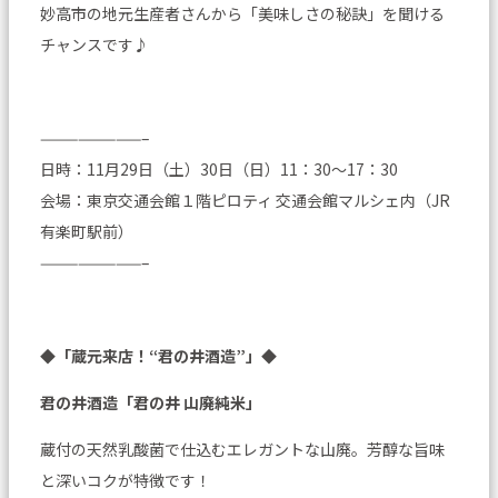
妙高市の地元生産者さんから「美味しさの秘訣」を聞ける
チャンスです♪
————————–
日時：11月29日（土）30日（日）11：30～17：30
会場：東京交通会館１階ピロティ 交通会館マルシェ内（JR
有楽町駅前）
————————–
◆「蔵元来店！“君の井酒造”」◆
君の井酒造「君の井 山廃純米」
蔵付の天然乳酸菌で仕込むエレガントな山廃。芳醇な旨味
と深いコクが特徴です！