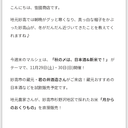
こんにちは、雪國商店です。
地元妙高では朝晩がグッと寒くなり、真っ白な帽子をかぶ
った妙高山が、冬がだんだん近づいてきたことを教えてく
れますね♪
今週末のマルシェは、
「秋の〆は、日本酒&新米で！」
が
テーマで、11月29日(土)・30日(日)開催！
妙高市の蔵元・
君の井酒造さん
がご来店！蔵元おすすめの
日本酒などを試飲販売予定です。
地元農家さんが、妙高市杉野沢地区で採れたお米
「月から
のおくりもの」
を直接販売！