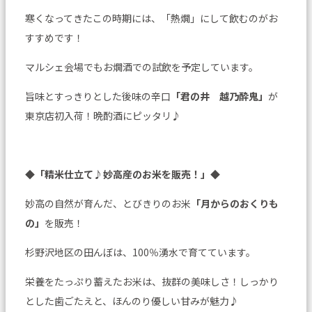
寒くなってきたこの時期には、「熱燗」にして飲むのがお
すすめです！
マルシェ会場でもお燗酒での試飲を予定しています。
旨味とすっきりとした後味の辛口
「君の井 越乃酔鬼」
が
東京店初入荷！晩酌酒にピッタリ♪
◆「精米仕立て♪妙高産のお米を販売！」◆
妙高の自然が育んだ、とびきりのお米
「月からのおくりも
の」
を販売！
杉野沢地区の田んぼは、100％湧水で育てています。
栄養をたっぷり蓄えたお米は、抜群の美味しさ！しっかり
とした歯ごたえと、ほんのり優しい甘みが魅力♪