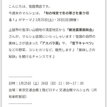
こんにちは、雪國商店です。
今週末のマルシェは、
「旬の味覚で冬の寒さを乗り切
る！」
がテーマ♪1月25日(土)・26日(日)開催！
上越市の雪深い山間地の清里地区から
「櫛池農業振興会」
さんが、マルシェ店頭にいらっしゃいます！雪国の自然の
美味しさが詰まった
「アスパラ菜」
や、
「雪下キャベツ」
などの野菜、コシヒカリなど、販売します♪「美味しさの
秘訣」を聞けるチャンスです♪
————————–
日時：1月25日（土）26日（日）11：30～17：30
会場：東京交通会館１階ピロティ 交通会館マルシェ内（JR
有楽町駅前）
————————–