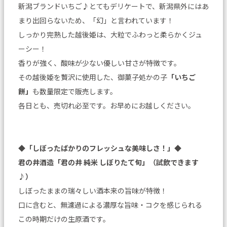
新潟ブランドいちご♪とてもデリケートで、新潟県外にはあ
まり出回らないため、「幻」と言われています！
しっかり完熟した越後姫は、大粒でふわっと柔らかくジュ
ーシー！
香りが強く、酸味が少ない優しい甘さが特徴です。
その越後姫を贅沢に使用した、御菓子処かの子
「いちご
餅」
も数量限定で販売します。
各日とも、売切れ必至です。お早めにお越しください。
◆
「しぼったばかりのフレッシュな美味しさ！」
◆
君の井酒造「君の井 純米 しぼりたて旬」（試飲できます
♪）
しぼったままの瑞々しい酒本来の旨味が特徴！
口に含むと、無濾過による濃厚な旨味・コクを感じられる
この時期だけの生原酒です。