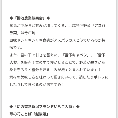
◆
「櫛池農業振興会」
◆
気温が下がると甘みが増してくる、上越特産野菜
「アスパ
ラ菜」
は今が旬！
風味やシャキシャキ食感がアスパラガスと似ているのが特
徴です。
また、雪の下で甘さを蓄えた、
「雪下キャベツ」
、
「雪下
人参」
を販売！雪の中で寝かせることで、野菜が寒さから
身を守ろうと糖分を貯え甘みが増すと言われています♪
素材の美味しさを味わって頂きたいので、蒸したりポトフに
したりして食べるのがおすすめ！
◆
「幻の完熟新潟ブランドいちご入荷」
◆
苺の花ことば「越後姫」