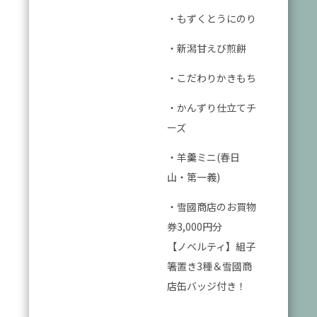
・もずくとうにのり
・新潟甘えび煎餅
・こだわりかきもち
・かんずり仕立てチ
ーズ
・羊羹ミニ(春日
山・第一義)
・雪國商店のお買物
券3,000円分
【ノベルティ】組子
箸置き3種＆雪國商
店缶バッジ付き！