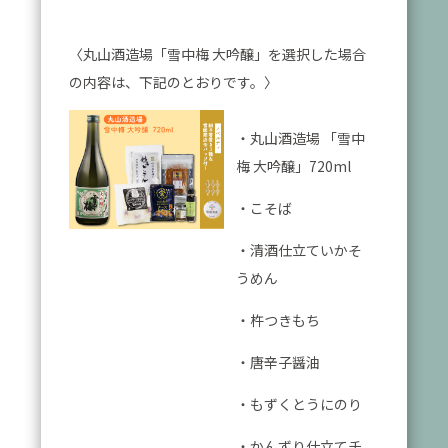
〈丸山酒造場「雪中梅 大吟醸」を選択した場合
の内容は、下記のとおりです。〉
・丸山酒造場 「雪中
梅 大吟醸」720ml
・こそば
・清酒仕立ていかそ
うめん
・杵つきもち
・唐辛子醤油
・もずくとうにのり
・かんずり仕立てチ