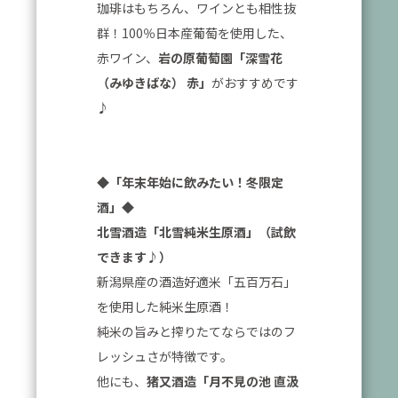
珈琲はもちろん、ワインとも相性抜
群！100％日本産葡萄を使用した、
赤ワイン、
岩の原葡萄園「深雪花
（みゆきばな） 赤」
がおすすめです
♪
◆「年末年始に飲みたい！冬限定
酒」◆
北雪酒造「北雪純米生原酒」（試飲
できます♪）
新潟県産の酒造好適米「五百万石」
を使用した純米生原酒！
純米の旨みと搾りたてならではのフ
レッシュさが特徴です。
他にも、
猪又酒造「月不見の池 直汲