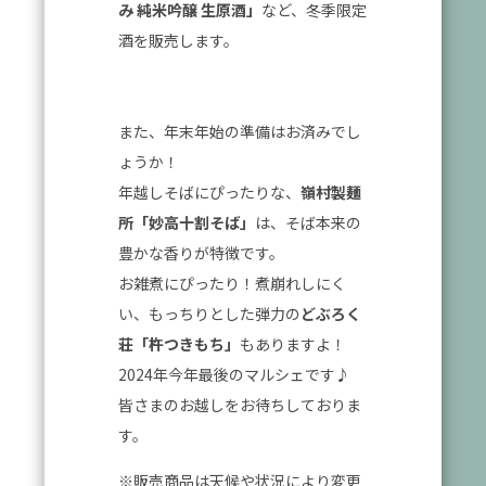
み 純米吟醸 生原酒」
など、冬季限定
酒を販売します。
また、年末年始の準備はお済みでし
ょうか！
年越しそばにぴったりな、
嶺村製麺
所「妙高十割そば」
は、そば本来の
豊かな香りが特徴です。
お雑煮にぴったり！煮崩れしにく
い、もっちりとした弾力の
どぶろく
荘「杵つきもち」
もありますよ！
2024年今年最後のマルシェです♪
皆さまのお越しをお待ちしておりま
す。
※販売商品は天候や状況により変更