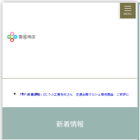
TOP
新着情報
【とうふ工房矢代さん 交通会館マルシェ販売商品 ご好評につ
き完売いたしました】
新着情報